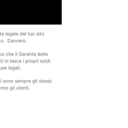
e legale del tuo sito
to. Davvero.
o che il Garante della
i in tasca i propri soldi
se legali.
i sono sempre gli stessi:
no gli utenti.