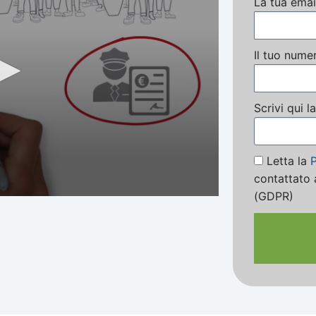
La tua ema
Il tuo nume
Scrivi qui 
Letta la
P
contattato 
(GDPR)