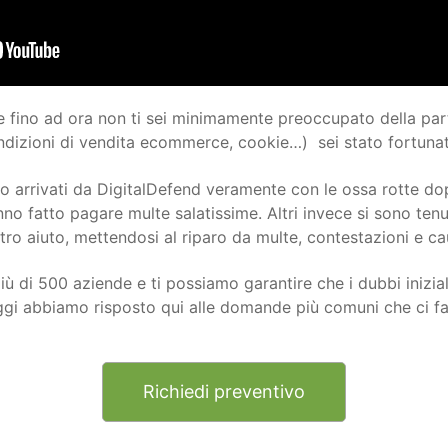
fino ad ora non ti sei minimamente preoccupato della part
ondizioni di vendita ecommerce, cookie…) sei stato fortuna
no arrivati da DigitalDefend veramente con le ossa rotte dop
no fatto pagare multe salatissime. Altri invece si sono tenut
stro aiuto, mettendosi al riparo da multe, contestazioni e cau
 di 500 aziende e ti possiamo garantire che i dubbi inizial
gi abbiamo risposto qui alle domande più comuni che ci fan
Richiedi preventivo