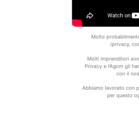
Molto probabilmente 
(privacy, c
Molti imprenditori so
Privacy e l’Agcm gli han
con il no
Abbiamo lavorato con più
per questo og