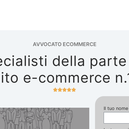
AVVOCATO ECOMMERCE
ecialisti della parte
sito e-commerce n.1 





Il tuo nom