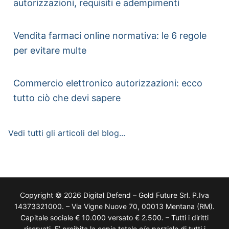
autorizzazioni, requisiti e adempimenti
Vendita farmaci online normativa: le 6 regole
per evitare multe
Commercio elettronico autorizzazioni: ecco
tutto ciò che devi sapere
Vedi tutti gli articoli del blog...
Copyright © 2026 Digital Defend – Gold Future Srl. P.Iva
14373321000. – Via Vigne Nuove 70, 00013 Mentana (RM).
Capitale sociale € 10.000 versato € 2.500. – Tutti i diritti
riservati. E’ proibita la copia totale e/o parziale di tutti i