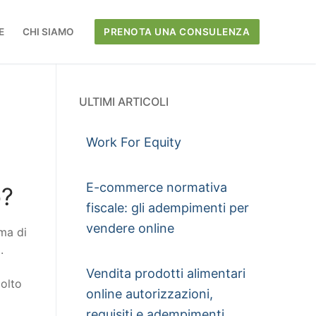
E
CHI SIAMO
PRENOTA UNA CONSULENZA
ULTIMI ARTICOLI
Work For Equity
E-commerce normativa
o?
fiscale: gli adempimenti per
vendere online
rma di
.
Vendita prodotti alimentari
molto
online autorizzazioni,
requisiti e adempimenti