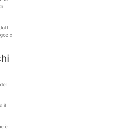
di
dotti
egozio
hi
del
 il
he è