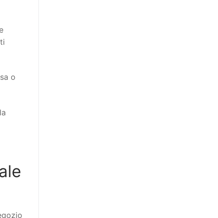
e
ti
ssa o
la
ale
egozio