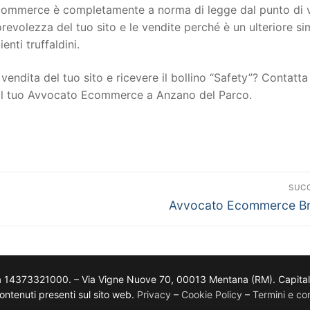
to ecommerce è completamente a norma di legge dal punto di 
torevolezza del tuo sito e le vendite perché è un ulteriore s
ienti truffaldini.
vendita del tuo sito e ricevere il bollino “Safety”? Contatta 
n il tuo Avvocato Ecommerce a Anzano del Parco.
SUC
Avvocato Ecommerce Br
a 14373321000. – Via Vigne Nuove 70, 00013 Mentana (RM). Capitale so
i contenuti presenti sul sito web.
Privacy
–
Cookie Policy
–
Termini e con