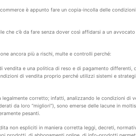
ecommerce è appunto fare un copia-incolla delle condizioni
ile che c’è da fare senza dover così affidarsi a un avvocato
e ancora più a rischi, multe e controlli perché:
i vendita e una politica di reso e di pagamento differenti, 
dizioni di vendita proprio perché utilizzi sistemi e strateg
 legalmente corretto; infatti, analizzando le condizioni di v
siderati da loro “migliori”), sono emerse delle lacune in molti
veramente pesanti.
ita non espliciti in maniera corretta leggi, decreti, normati
oi prodotti, di abbonamenti online, di info-prodotti permett