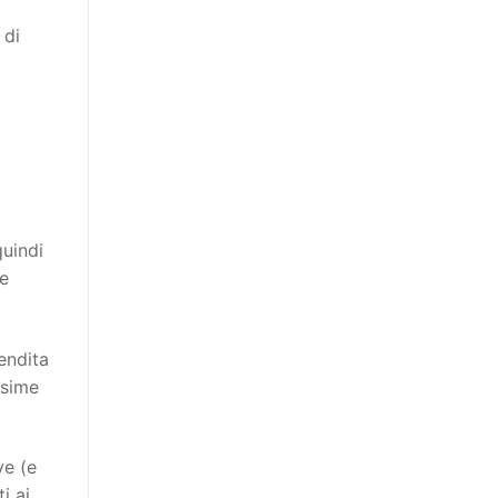
 di
quindi
ie
endita
ssime
ve (e
i ai