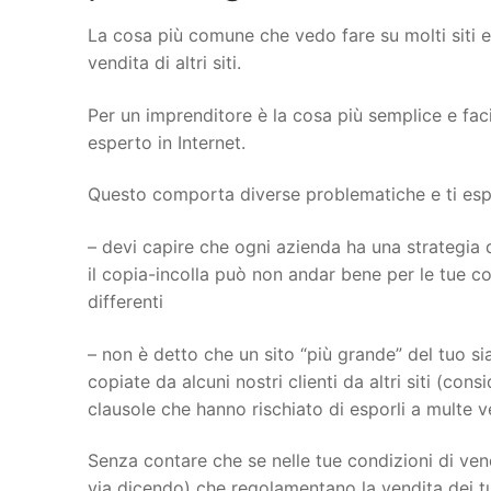
La cosa più comune che vedo fare su molti siti 
vendita di altri siti.
Per un imprenditore è la cosa più semplice e fac
esperto in Internet.
Questo comporta diverse problematiche e ti espon
– devi capire che ogni azienda ha una strategia d
il copia-incolla può non andar bene per le tue con
differenti
– non è detto che un sito “più grande” del tuo sia
copiate da alcuni nostri clienti da altri siti (con
clausole che hanno rischiato di esporli a multe 
Senza contare che se nelle tue condizioni di vend
via dicendo) che regolamentano la vendita dei tu