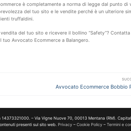
to ecommerce è completamente a norma di legge dal punto di 
torevolezza del tuo sito e le vendite perché è un ulteriore s
ienti truffaldini.
vendita del tuo sito e ricevere il bollino “Safety”? Contatta 
n il tuo Avvocato Ecommerce a Balangero.
SUC
Avvocato Ecommerce Bobbio P
a 14373321000. – Via Vigne Nuove 70, 00013 Mentana (RM). Capitale so
i contenuti presenti sul sito web.
Privacy
–
Cookie Policy
–
Termini e con