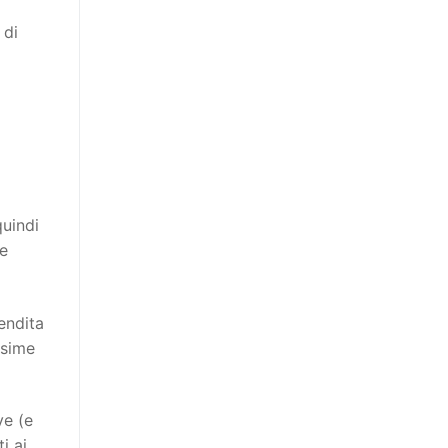
 di
quindi
ie
endita
ssime
ve (e
i ai