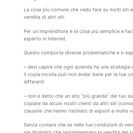
La cosa più comune che vedo fare su molti siti 
vendita di altri siti.
Per un imprenditore è la cosa più semplice e fac
esperto in Internet.
Questo comporta diverse problematiche e ti espon
– devi capire che ogni azienda ha una strategia d
il copia-incolla può non andar bene per le tue con
differenti
– non è detto che un sito “più grande” del tuo sia
copiate da alcuni nostri clienti da altri siti (con
clausole che hanno rischiato di esporli a multe 
Senza contare che se nelle tue condizioni di vend
via dicendo) che regolamentano la vendita dei tu