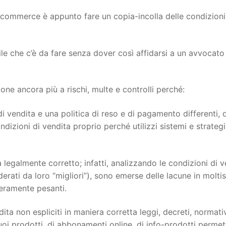
ecommerce è appunto fare un copia-incolla delle condizioni
ile che c’è da fare senza dover così affidarsi a un avvocato
e ancora più a rischi, multe e controlli perché:
i vendita e una politica di reso e di pagamento differenti, 
dizioni di vendita proprio perché utilizzi sistemi e strateg
 legalmente corretto; infatti, analizzando le condizioni di v
siderati da loro “migliori”), sono emerse delle lacune in molti
veramente pesanti.
ita non espliciti in maniera corretta leggi, decreti, normati
oi prodotti, di abbonamenti online, di info-prodotti permett