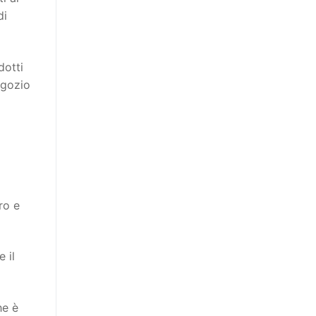
di
dotti
egozio
ro e
 il
he è