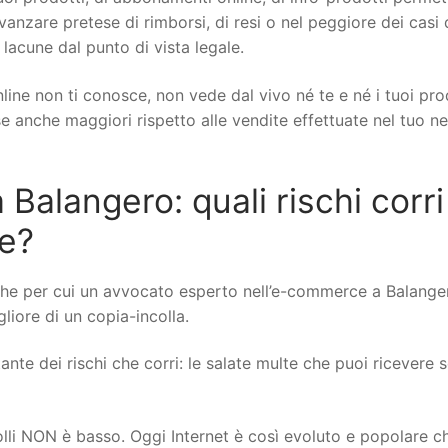
 avanzare pretese di rimborsi, di resi o nel peggiore dei casi 
 lacune dal punto di vista legale.
line non ti conosce, non vede dal vivo né te e né i tuoi pro
ese anche maggiori rispetto alle vendite effettuate nel tuo n
alangero: quali rischi corri
ne?
che per cui un avvocato esperto nell’e-commerce a Balange
gliore di un copia-incolla.
nte dei rischi che corri: le salate multe che puoi ricevere se
rolli NON è basso. Oggi Internet è così evoluto e popolare c