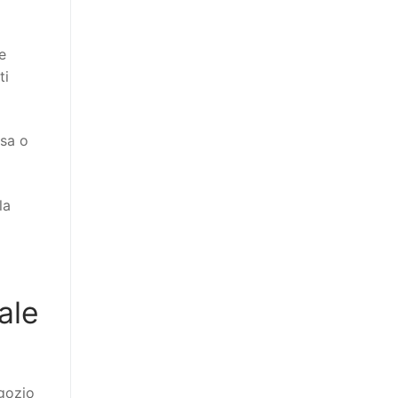
e
ti
ssa o
la
ale
gozio