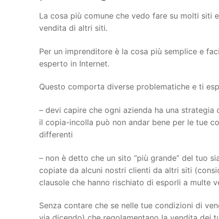
La cosa più comune che vedo fare su molti siti 
vendita di altri siti.
Per un imprenditore è la cosa più semplice e fac
esperto in Internet.
Questo comporta diverse problematiche e ti espon
– devi capire che ogni azienda ha una strategia d
il copia-incolla può non andar bene per le tue con
differenti
– non è detto che un sito “più grande” del tuo sia
copiate da alcuni nostri clienti da altri siti (con
clausole che hanno rischiato di esporli a multe 
Senza contare che se nelle tue condizioni di vend
via dicendo) che regolamentano la vendita dei tu