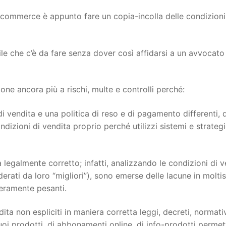
ecommerce è appunto fare un copia-incolla delle condizioni
ile che c’è da fare senza dover così affidarsi a un avvocato
e ancora più a rischi, multe e controlli perché:
i vendita e una politica di reso e di pagamento differenti, 
dizioni di vendita proprio perché utilizzi sistemi e strateg
 legalmente corretto; infatti, analizzando le condizioni di v
siderati da loro “migliori”), sono emerse delle lacune in molti
veramente pesanti.
ita non espliciti in maniera corretta leggi, decreti, normati
oi prodotti, di abbonamenti online, di info-prodotti permett