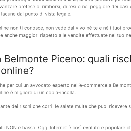
 avanzare pretese di rimborsi, di resi o nel peggiore dei casi 
 lacune dal punto di vista legale.
line non ti conosce, non vede dal vivo né te e né i tuoi pro
ese anche maggiori rispetto alle vendite effettuate nel tuo n
Belmonte Piceno: quali risc
 online?
che per cui un avvocato esperto nell’e-commerce a Belmon
line è migliore di un copia-incolla.
nte dei rischi che corri: le salate multe che puoi ricevere se
rolli NON è basso. Oggi Internet è così evoluto e popolare c