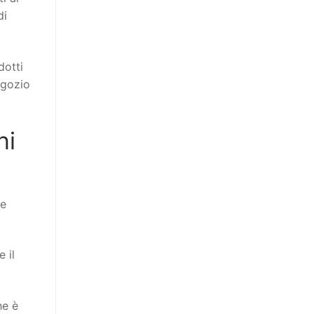
di
dotti
egozio
hi
te
 il
he è