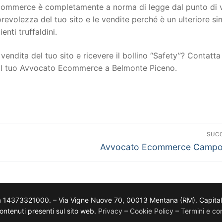
to ecommerce è completamente a norma di legge dal punto di 
torevolezza del tuo sito e le vendite perché è un ulteriore s
ienti truffaldini.
vendita del tuo sito e ricevere il bollino “Safety”? Contatta 
n il tuo Avvocato Ecommerce a Belmonte Piceno.
SUC
Avvocato Ecommerce Campof
a 14373321000. – Via Vigne Nuove 70, 00013 Mentana (RM). Capitale so
i contenuti presenti sul sito web.
Privacy
–
Cookie Policy
–
Termini e con