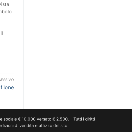
vista
imbolo
il
CESSIVO
ilone
ciale € 10.000 versato € 2.500. – Tutti i diritti
dizioni di vendita e utilizzo del sito