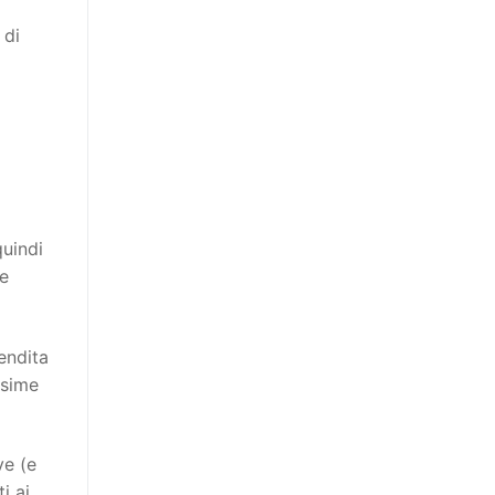
 di
quindi
ie
endita
ssime
ve (e
i ai