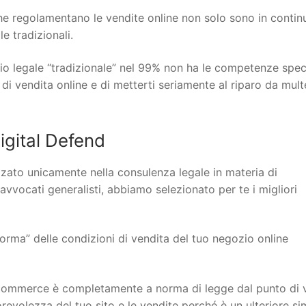
 che regolamentano le vendite online non solo sono in contin
 tradizionali.
io legale “tradizionale” nel 99% non ha le competenze spec
 di vendita online e di metterti seriamente al riparo da mult
gital Defend
lizzato unicamente nella consulenza legale in materia di
 avvocati generalisti, abbiamo selezionato per te i migliori
orma” delle condizioni di vendita del tuo negozio online
to ecommerce è completamente a norma di legge dal punto di 
torevolezza del tuo sito e le vendite perché è un ulteriore s