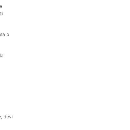
e
ti
ssa o
la
, devi