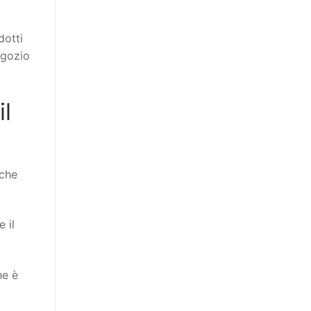
dotti
egozio
il
 che
 il
he è