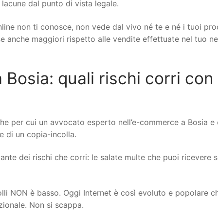
 lacune dal punto di vista legale.
line non ti conosce, non vede dal vivo né te e né i tuoi pro
ese anche maggiori rispetto alle vendite effettuate nel tuo n
sia: quali rischi corri con 
che per cui un avvocato esperto nell’e-commerce a Bosia e
re di un copia-incolla.
nte dei rischi che corri: le salate multe che puoi ricevere se
rolli NON è basso. Oggi Internet è così evoluto e popolare c
izionale. Non si scappa.