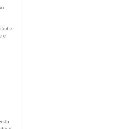
uo
ifiche
e e
vista
imbolo