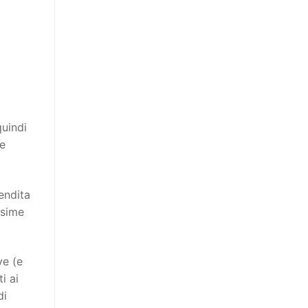
quindi
ie
endita
ssime
ve (e
i ai
di