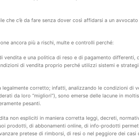
ile che c’è da fare senza dover così affidarsi a un avvocato
e ancora più a rischi, multe e controlli perché:
i vendita e una politica di reso e di pagamento differenti, 
dizioni di vendita proprio perché utilizzi sistemi e strateg
 legalmente corretto; infatti, analizzando le condizioni di v
siderati da loro “migliori”), sono emerse delle lacune in molti
veramente pesanti.
ita non espliciti in maniera corretta leggi, decreti, normati
oi prodotti, di abbonamenti online, di info-prodotti permett
 avanzare pretese di rimborsi, di resi o nel peggiore dei casi 