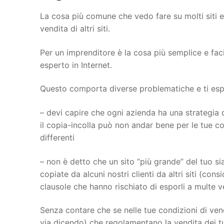
La cosa più comune che vedo fare su molti siti 
vendita di altri siti.
Per un imprenditore è la cosa più semplice e fac
esperto in Internet.
Questo comporta diverse problematiche e ti espon
– devi capire che ogni azienda ha una strategia d
il copia-incolla può non andar bene per le tue con
differenti
– non è detto che un sito “più grande” del tuo sia
copiate da alcuni nostri clienti da altri siti (con
clausole che hanno rischiato di esporli a multe 
Senza contare che se nelle tue condizioni di vend
via dicendo) che regolamentano la vendita dei tu