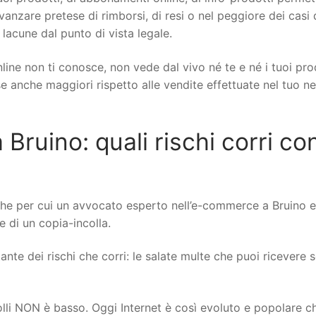
 avanzare pretese di rimborsi, di resi o nel peggiore dei casi 
 lacune dal punto di vista legale.
line non ti conosce, non vede dal vivo né te e né i tuoi pro
ese anche maggiori rispetto alle vendite effettuate nel tuo n
uino: quali rischi corri con
che per cui un avvocato esperto nell’e-commerce a Bruino 
re di un copia-incolla.
nte dei rischi che corri: le salate multe che puoi ricevere se
rolli NON è basso. Oggi Internet è così evoluto e popolare c