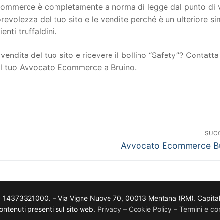
to ecommerce è completamente a norma di legge dal punto di 
torevolezza del tuo sito e le vendite perché è un ulteriore s
ienti truffaldini.
vendita del tuo sito e ricevere il bollino “Safety”? Contatta 
 il tuo Avvocato Ecommerce a Bruino.
SUC
Avvocato Ecommerce B
a 14373321000. – Via Vigne Nuove 70, 00013 Mentana (RM). Capitale so
i contenuti presenti sul sito web.
Privacy
–
Cookie Policy
–
Termini e con