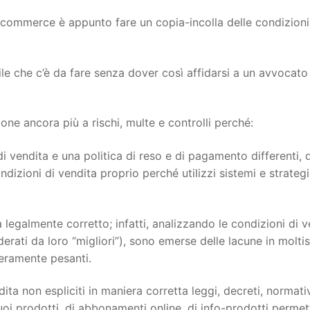
ecommerce è appunto fare un copia-incolla delle condizioni
ile che c’è da fare senza dover così affidarsi a un avvocato
e ancora più a rischi, multe e controlli perché:
i vendita e una politica di reso e di pagamento differenti, 
dizioni di vendita proprio perché utilizzi sistemi e strateg
 legalmente corretto; infatti, analizzando le condizioni di v
siderati da loro “migliori”), sono emerse delle lacune in molti
veramente pesanti.
ita non espliciti in maniera corretta leggi, decreti, normati
oi prodotti, di abbonamenti online, di info-prodotti permett