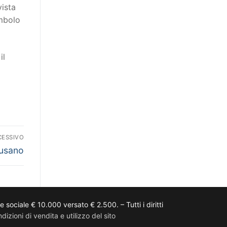
vista
imbolo
il
CESSIVO
usano
ciale € 10.000 versato € 2.500. – Tutti i diritti
dizioni di vendita e utilizzo del sito