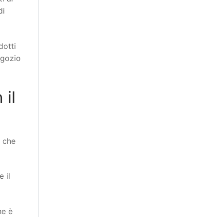
di
dotti
egozio
 il
e che
 il
he è