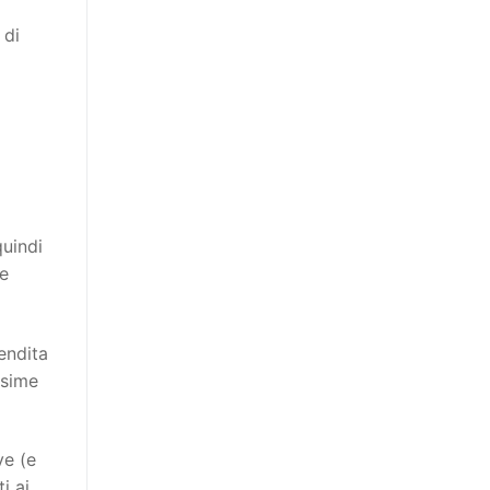
 di
quindi
ie
endita
ssime
ve (e
i ai