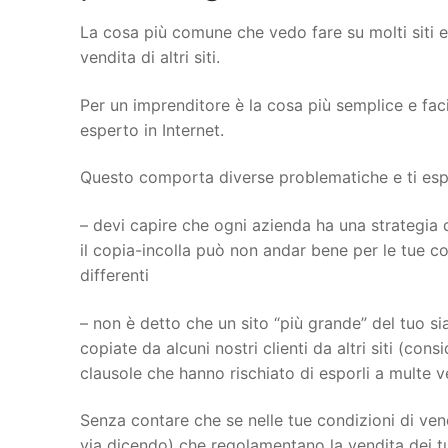
La cosa più comune che vedo fare su molti siti 
vendita di altri siti.
Per un imprenditore è la cosa più semplice e fac
esperto in Internet.
Questo comporta diverse problematiche e ti espon
– devi capire che ogni azienda ha una strategia d
il copia-incolla può non andar bene per le tue con
differenti
– non è detto che un sito “più grande” del tuo sia
copiate da alcuni nostri clienti da altri siti (con
clausole che hanno rischiato di esporli a multe 
Senza contare che se nelle tue condizioni di vend
via dicendo) che regolamentano la vendita dei tu