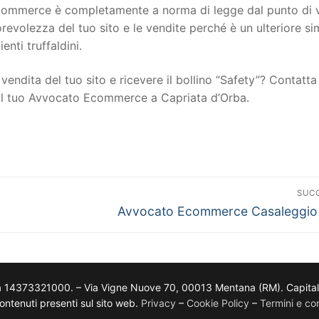
to ecommerce è completamente a norma di legge dal punto di 
torevolezza del tuo sito e le vendite perché è un ulteriore s
ienti truffaldini.
vendita del tuo sito e ricevere il bollino “Safety”? Contatta 
 il tuo Avvocato Ecommerce a Capriata d’Orba.
SUC
Avvocato Ecommerce Casaleggio 
a 14373321000. – Via Vigne Nuove 70, 00013 Mentana (RM). Capitale so
i contenuti presenti sul sito web.
Privacy
–
Cookie Policy
–
Termini e con