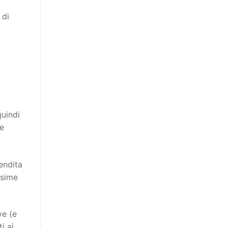
 di
quindi
ie
endita
ssime
ve (e
i ai