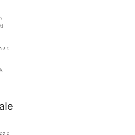
e
ti
ssa o
la
ale
ozio