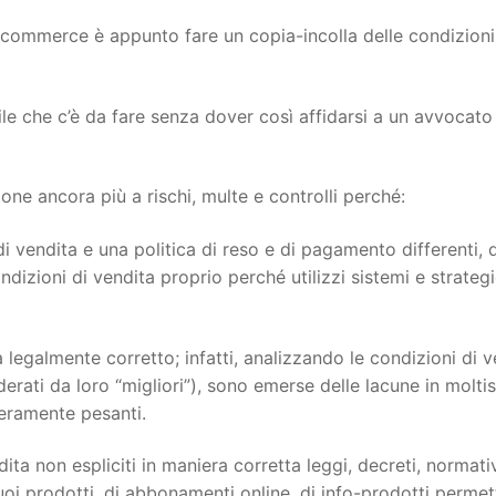
ecommerce è appunto fare un copia-incolla delle condizioni
ile che c’è da fare senza dover così affidarsi a un avvocato
e ancora più a rischi, multe e controlli perché:
i vendita e una politica di reso e di pagamento differenti, 
dizioni di vendita proprio perché utilizzi sistemi e strateg
 legalmente corretto; infatti, analizzando le condizioni di v
siderati da loro “migliori”), sono emerse delle lacune in molti
veramente pesanti.
ita non espliciti in maniera corretta leggi, decreti, normati
oi prodotti, di abbonamenti online, di info-prodotti permett