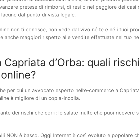
 avanzare pretese di rimborsi, di resi o nel peggiore dei casi 
 lacune dal punto di vista legale.
line non ti conosce, non vede dal vivo né te e né i tuoi pro
ese anche maggiori rispetto alle vendite effettuate nel tuo n
apriata d’Orba: quali risch
 online?
che per cui un avvocato esperto nell’e-commerce a Capriat
line è migliore di un copia-incolla.
nte dei rischi che corri: le salate multe che puoi ricevere se
rolli NON è basso. Oggi Internet è così evoluto e popolare c