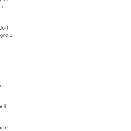
di
dotti
egozio
i
a
 il
he è