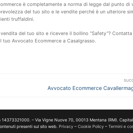
to ecommerce è completamente a norma di legge dal punto di 
torevolezza del tuo sito e le vendite perché è un ulteriore s
ienti truffaldini.
vendita del tuo sito e ricevere il bollino “Safety”? Contatta 
n il tuo Avvocato Ecommerce a Casalgrasso.
SUC
Avvocato Ecommerce Cavallermag
a 14373321000. – Via Vigne Nuove 70, 00013 Mentana (RM). Capitale so
i contenuti presenti sul sito web.
Privacy
–
Cookie Policy
–
Termini e con