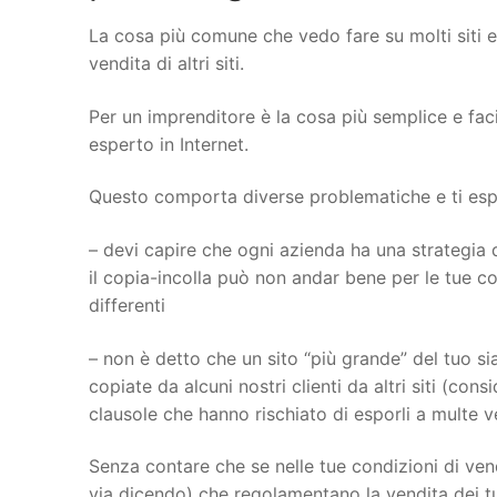
La cosa più comune che vedo fare su molti siti 
vendita di altri siti.
Per un imprenditore è la cosa più semplice e fac
esperto in Internet.
Questo comporta diverse problematiche e ti espon
– devi capire che ogni azienda ha una strategia d
il copia-incolla può non andar bene per le tue con
differenti
– non è detto che un sito “più grande” del tuo sia
copiate da alcuni nostri clienti da altri siti (con
clausole che hanno rischiato di esporli a multe 
Senza contare che se nelle tue condizioni di vend
via dicendo) che regolamentano la vendita dei tu