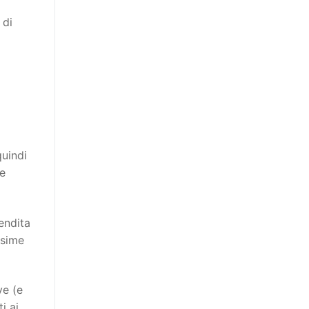
 di
quindi
ie
endita
ssime
ve (e
i ai