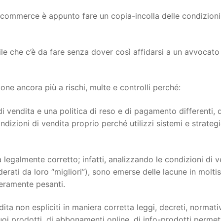
ecommerce è appunto fare un copia-incolla delle condizioni
ile che c’è da fare senza dover così affidarsi a un avvocato
e ancora più a rischi, multe e controlli perché:
i vendita e una politica di reso e di pagamento differenti, 
dizioni di vendita proprio perché utilizzi sistemi e strateg
 legalmente corretto; infatti, analizzando le condizioni di v
siderati da loro “migliori”), sono emerse delle lacune in molti
veramente pesanti.
ita non espliciti in maniera corretta leggi, decreti, normati
oi prodotti, di abbonamenti online, di info-prodotti permett