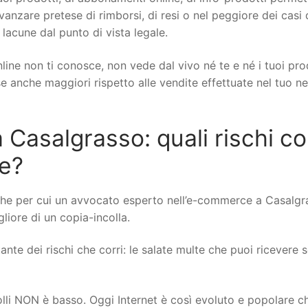
 avanzare pretese di rimborsi, di resi o nel peggiore dei casi 
 lacune dal punto di vista legale.
line non ti conosce, non vede dal vivo né te e né i tuoi pro
ese anche maggiori rispetto alle vendite effettuate nel tuo n
asalgrasso: quali rischi cor
ne?
che per cui un avvocato esperto nell’e-commerce a Casalgr
gliore di un copia-incolla.
nte dei rischi che corri: le salate multe che puoi ricevere se
rolli NON è basso. Oggi Internet è così evoluto e popolare c