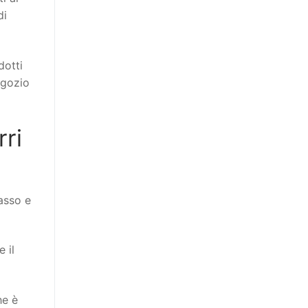
di
dotti
egozio
ri
asso e
 il
he è