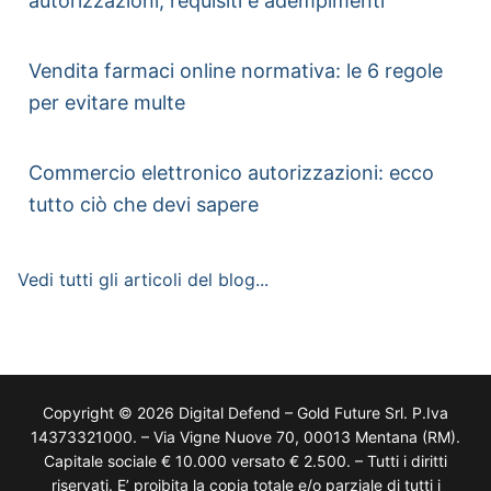
autorizzazioni, requisiti e adempimenti
Vendita farmaci online normativa: le 6 regole
per evitare multe
Commercio elettronico autorizzazioni: ecco
tutto ciò che devi sapere
Vedi tutti gli articoli del blog...
Copyright © 2026 Digital Defend – Gold Future Srl. P.Iva
14373321000. – Via Vigne Nuove 70, 00013 Mentana (RM).
Capitale sociale € 10.000 versato € 2.500. – Tutti i diritti
riservati. E’ proibita la copia totale e/o parziale di tutti i