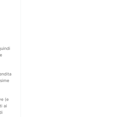
quindi
ie
endita
ssime
ve (e
i ai
di