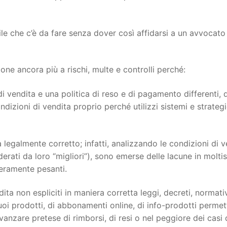
ile che c’è da fare senza dover così affidarsi a un avvocato
e ancora più a rischi, multe e controlli perché:
i vendita e una politica di reso e di pagamento differenti, 
dizioni di vendita proprio perché utilizzi sistemi e strateg
 legalmente corretto; infatti, analizzando le condizioni di v
siderati da loro “migliori”), sono emerse delle lacune in molti
veramente pesanti.
ita non espliciti in maniera corretta leggi, decreti, normati
oi prodotti, di abbonamenti online, di info-prodotti permett
 avanzare pretese di rimborsi, di resi o nel peggiore dei casi 