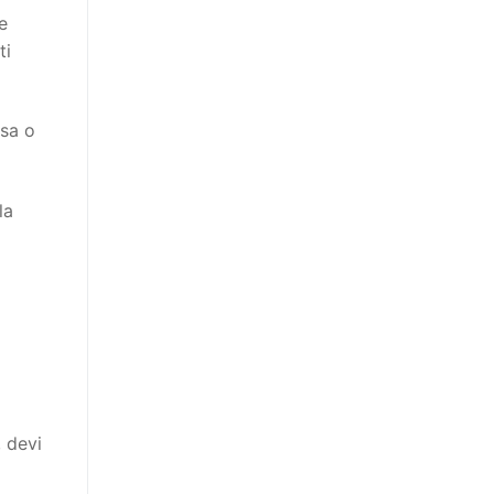
e
ti
ssa o
la
 devi