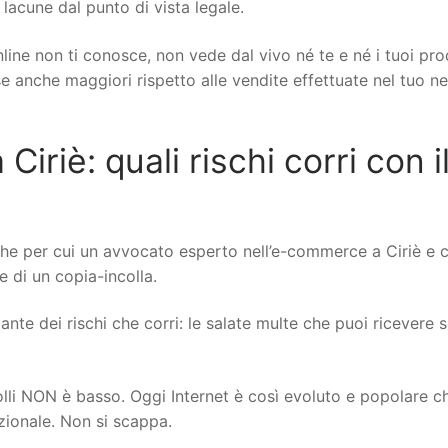
 lacune dal punto di vista legale.
line non ti conosce, non vede dal vivo né te e né i tuoi pro
ese anche maggiori rispetto alle vendite effettuate nel tuo n
riè: quali rischi corri con i
he per cui un avvocato esperto nell’e-commerce a Ciriè e 
re di un copia-incolla.
nte dei rischi che corri: le salate multe che puoi ricevere se
rolli NON è basso. Oggi Internet è così evoluto e popolare c
izionale. Non si scappa.