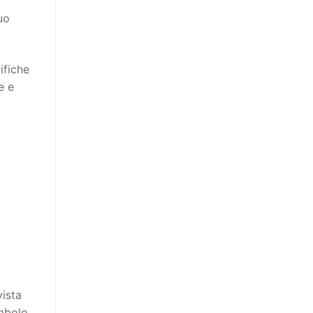
uo
ifiche
e e
vista
imbolo