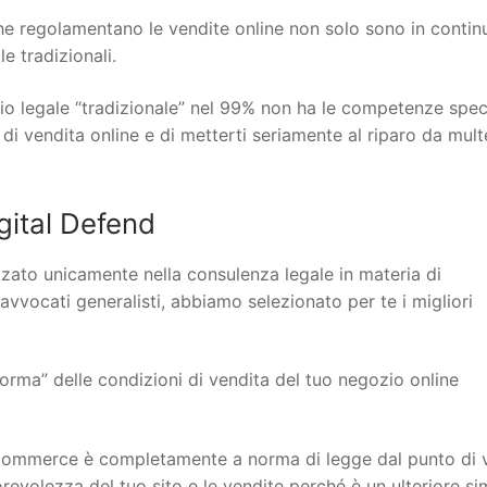
 che regolamentano le vendite online non solo sono in contin
 tradizionali.
io legale “tradizionale” nel 99% non ha le competenze spec
 di vendita online e di metterti seriamente al riparo da mult
gital Defend
lizzato unicamente nella consulenza legale in materia di
 avvocati generalisti, abbiamo selezionato per te i migliori
orma” delle condizioni di vendita del tuo negozio online
to ecommerce è completamente a norma di legge dal punto di 
torevolezza del tuo sito e le vendite perché è un ulteriore s