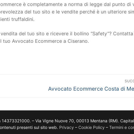
to ecommerce è completamente a norma di legge dal punto di 
torevolezza del tuo sito e le vendite perché è un ulteriore s
ienti truffaldini.
vendita del tuo sito e ricevere il bollino “Safety”? Contatta 
 il tuo Avvocato Ecommerce a Ciserano.
SUC
Avvocato Ecommerce Costa di Me
a 14373321000. – Via Vigne Nuove 70, 00013 Mentana (RM). Capitale so
i contenuti presenti sul sito web.
Privacy
–
Cookie Policy
–
Termini e con