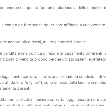
ecommerce è appunto fare un copia-incolla delle condizioni
ile che c’è da fare senza dover così affidarsi a un avvocato
e ancora più a rischi, multe e controlli perché:
i vendita e una politica di reso e di pagamento differenti, 
dizioni di vendita proprio perché utilizzi sistemi e strateg
 legalmente corretto; infatti, analizzando le condizioni di v
siderati da loro “migliori”), sono emerse delle lacune in molti
veramente pesanti.
ita non espliciti in maniera corretta leggi, decreti, normati
oi prodotti, di abbonamenti online, di info-prodotti permett