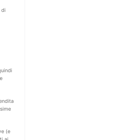
 di
quindi
ie
endita
ssime
ve (e
i ai