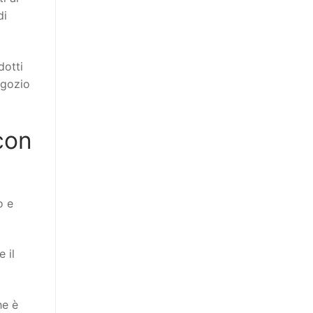
di
dotti
egozio
con
o e
 il
he è