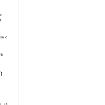
e
ti
ssa o
la
n
line,