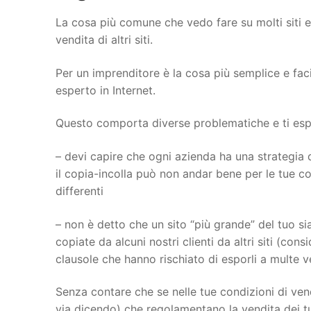
La cosa più comune che vedo fare su molti siti 
vendita di altri siti.
Per un imprenditore è la cosa più semplice e fac
esperto in Internet.
Questo comporta diverse problematiche e ti espon
– devi capire che ogni azienda ha una strategia d
il copia-incolla può non andar bene per le tue con
differenti
– non è detto che un sito “più grande” del tuo sia
copiate da alcuni nostri clienti da altri siti (con
clausole che hanno rischiato di esporli a multe 
Senza contare che se nelle tue condizioni di vend
via dicendo) che regolamentano la vendita dei tu