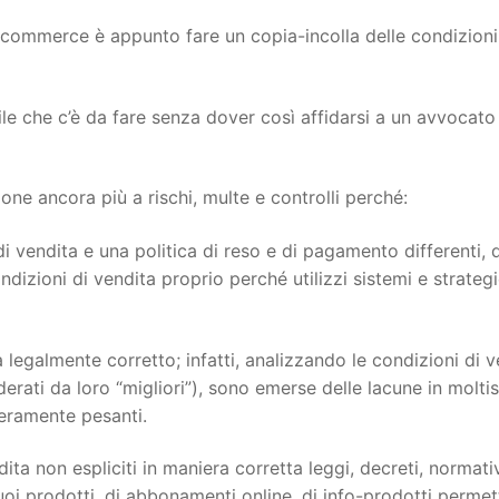
ecommerce è appunto fare un copia-incolla delle condizioni
ile che c’è da fare senza dover così affidarsi a un avvocato
e ancora più a rischi, multe e controlli perché:
i vendita e una politica di reso e di pagamento differenti, 
dizioni di vendita proprio perché utilizzi sistemi e strateg
 legalmente corretto; infatti, analizzando le condizioni di v
siderati da loro “migliori”), sono emerse delle lacune in molti
veramente pesanti.
ita non espliciti in maniera corretta leggi, decreti, normati
oi prodotti, di abbonamenti online, di info-prodotti permett