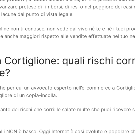
 avanzare pretese di rimborsi, di resi o nel peggiore dei casi 
 lacune dal punto di vista legale.
line non ti conosce, non vede dal vivo né te e né i tuoi pro
ese anche maggiori rispetto alle vendite effettuate nel tuo n
rtiglione: quali rischi corr
ne?
he per cui un avvocato esperto nell’e-commerce a Cortigli
gliore di un copia-incolla.
nte dei rischi che corri: le salate multe che puoi ricevere se
rolli NON è basso. Oggi Internet è così evoluto e popolare c