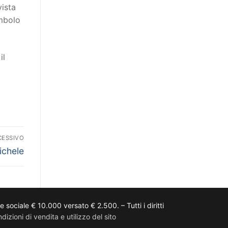
vista
imbolo
il
CESSIVO
chele
ciale € 10.000 versato € 2.500. – Tutti i diritti
dizioni di vendita e utilizzo del sito