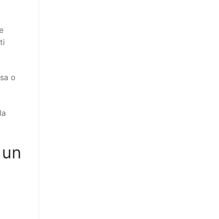
e
ti
ssa o
la
 un