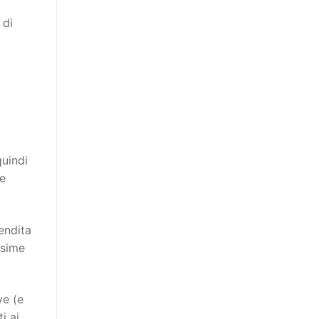
 di
quindi
ie
endita
ssime
ve (e
i ai