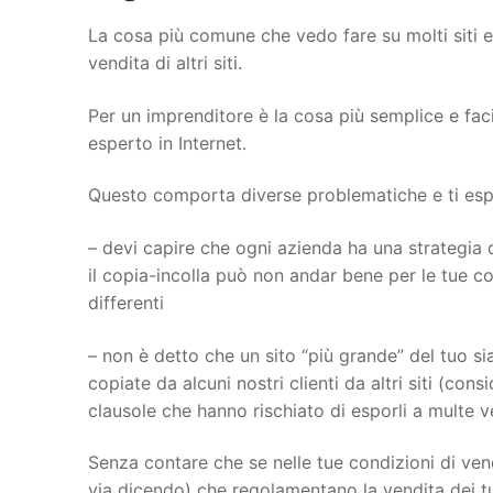
La cosa più comune che vedo fare su molti siti 
vendita di altri siti.
Per un imprenditore è la cosa più semplice e fac
esperto in Internet.
Questo comporta diverse problematiche e ti espon
– devi capire che ogni azienda ha una strategia d
il copia-incolla può non andar bene per le tue con
differenti
– non è detto che un sito “più grande” del tuo sia
copiate da alcuni nostri clienti da altri siti (con
clausole che hanno rischiato di esporli a multe 
Senza contare che se nelle tue condizioni di vend
via dicendo) che regolamentano la vendita dei tu