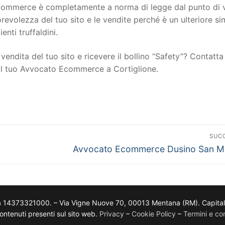
to ecommerce è completamente a norma di legge dal punto di 
torevolezza del tuo sito e le vendite perché è un ulteriore s
ienti truffaldini.
vendita del tuo sito e ricevere il bollino “Safety”? Contatta 
 il tuo Avvocato Ecommerce a Cortiglione.
SUC
Avvocato Ecommerce Dusino San Mi
a 14373321000. – Via Vigne Nuove 70, 00013 Mentana (RM). Capitale so
i contenuti presenti sul sito web.
Privacy
–
Cookie Policy
–
Termini e con