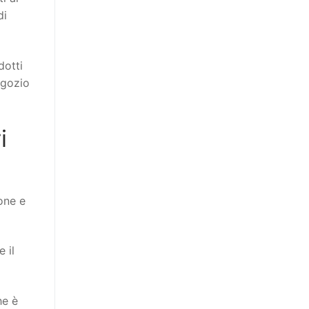
di
dotti
egozio
i
one e
 il
he è