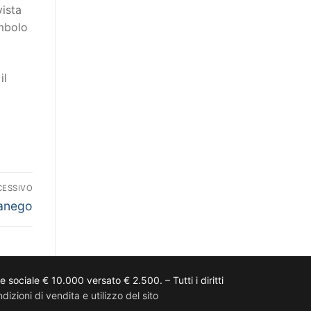
vista
imbolo
il
CESSIVO
anego
ciale € 10.000 versato € 2.500. – Tutti i diritti
dizioni di vendita e utilizzo del sito