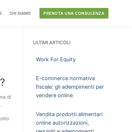
E
CHI SIAMO
PRENOTA UNA CONSULENZA
ULTIMI ARTICOLI
Work For Equity
E-commerce normativa
?
fiscale: gli adempimenti per
vendere online
rma di
.
Vendita prodotti alimentari
molto
online autorizzazioni,
requisiti e adempimenti