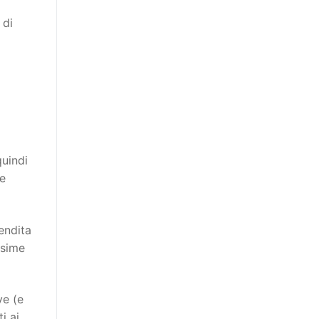
 di
quindi
ie
endita
ssime
ve (e
i ai