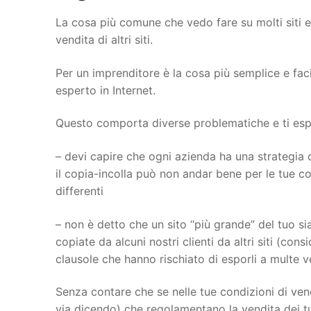
La cosa più comune che vedo fare su molti siti 
vendita di altri siti.
Per un imprenditore è la cosa più semplice e fac
esperto in Internet.
Questo comporta diverse problematiche e ti espon
– devi capire che ogni azienda ha una strategia d
il copia-incolla può non andar bene per le tue con
differenti
– non è detto che un sito “più grande” del tuo sia
copiate da alcuni nostri clienti da altri siti (con
clausole che hanno rischiato di esporli a multe 
Senza contare che se nelle tue condizioni di vend
via dicendo) che regolamentano la vendita dei tu