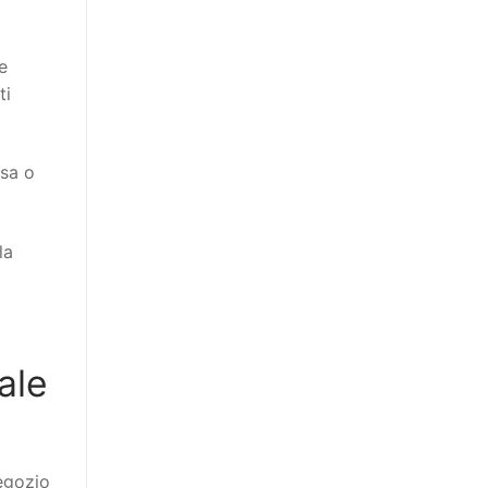
e
ti
ssa o
la
ale
egozio