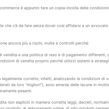
ecommerce è appunto fare un copia-incolla delle condizioni
ile che c’è da fare senza dover così affidarsi a un avvocato
e ancora più a rischi, multe e controlli perché:
i vendita e una politica di reso e di pagamento differenti, 
dizioni di vendita proprio perché utilizzi sistemi e strateg
 legalmente corretto; infatti, analizzando le condizioni di v
siderati da loro “migliori”), sono emerse delle lacune in molti
veramente pesanti.
ita non espliciti in maniera corretta leggi, decreti, normati
oi prodotti, di abbonamenti online, di info-prodotti permett