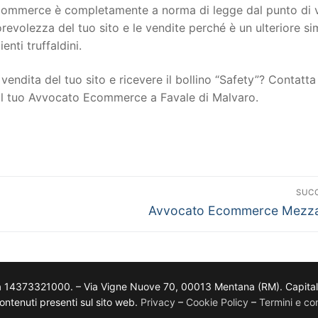
to ecommerce è completamente a norma di legge dal punto di 
torevolezza del tuo sito e le vendite perché è un ulteriore s
ienti truffaldini.
vendita del tuo sito e ricevere il bollino “Safety”? Contatta 
 il tuo Avvocato Ecommerce a Favale di Malvaro.
SUC
Avvocato Ecommerce Mezz
a 14373321000. – Via Vigne Nuove 70, 00013 Mentana (RM). Capitale so
i contenuti presenti sul sito web.
Privacy
–
Cookie Policy
–
Termini e con