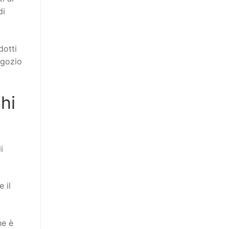
di
dotti
egozio
hi
i
 il
he è