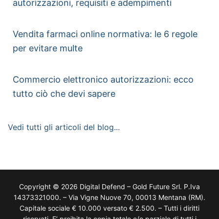
autorizzazioni, requisiti e adempimenti
Vendita farmaci online normativa: le 6 regole
per evitare multe
Commercio elettronico autorizzazioni: ecco
tutto ciò che devi sapere
Vedi tutti gli articoli del blog...
Copyright © 2026 Digital Defend – Gold Future Srl. P.Iva
14373321000. – Via Vigne Nuove 70, 00013 Mentana (RM).
Capitale sociale € 10.000 versato € 2.500. – Tutti i diritti
riservati. E’ proibita la copia totale e/o parziale di tutti i