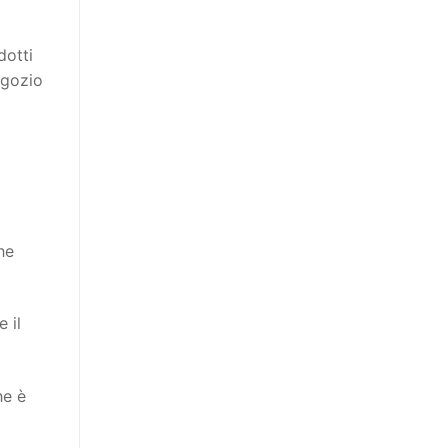
dotti
egozio
he
 il
he è