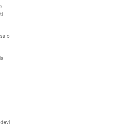
e
ti
ssa o
la
 devi