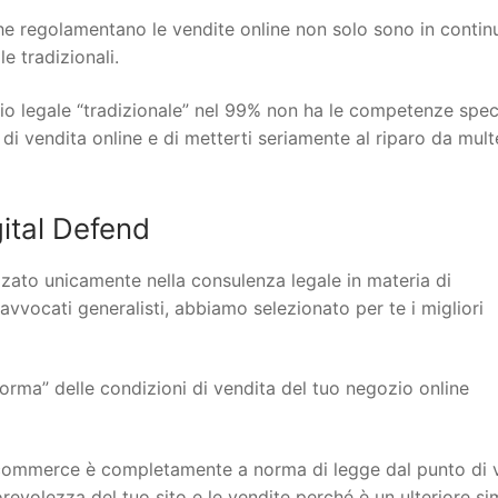
 che regolamentano le vendite online non solo sono in contin
 tradizionali.
io legale “tradizionale” nel 99% non ha le competenze spec
 di vendita online e di metterti seriamente al riparo da mult
ital Defend
lizzato unicamente nella consulenza legale in materia di
 avvocati generalisti, abbiamo selezionato per te i migliori
orma” delle condizioni di vendita del tuo negozio online
to ecommerce è completamente a norma di legge dal punto di 
torevolezza del tuo sito e le vendite perché è un ulteriore s