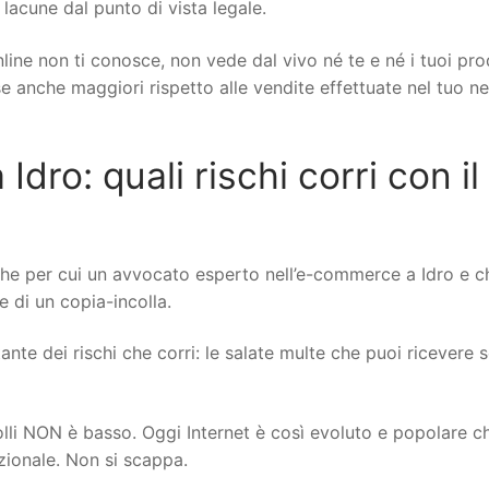
 lacune dal punto di vista legale.
line non ti conosce, non vede dal vivo né te e né i tuoi pro
ese anche maggiori rispetto alle vendite effettuate nel tuo n
ro: quali rischi corri con il
che per cui un avvocato esperto nell’e-commerce a Idro e c
re di un copia-incolla.
nte dei rischi che corri: le salate multe che puoi ricevere se
rolli NON è basso. Oggi Internet è così evoluto e popolare c
izionale. Non si scappa.