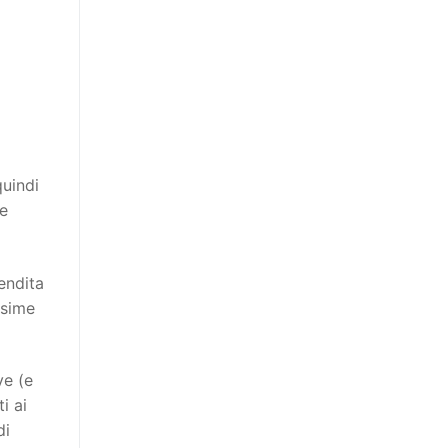
quindi
ie
endita
ssime
ve (e
i ai
di