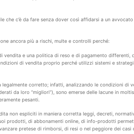
ile che c’è da fare senza dover così affidarsi a un avvocato
e ancora più a rischi, multe e controlli perché:
i vendita e una politica di reso e di pagamento differenti, 
dizioni di vendita proprio perché utilizzi sistemi e strateg
 legalmente corretto; infatti, analizzando le condizioni di v
siderati da loro “migliori”), sono emerse delle lacune in molti
veramente pesanti.
ita non espliciti in maniera corretta leggi, decreti, normati
oi prodotti, di abbonamenti online, di info-prodotti permett
 avanzare pretese di rimborsi, di resi o nel peggiore dei casi 