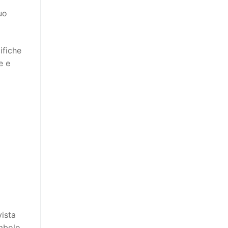
uo
ifiche
e e
vista
imbolo