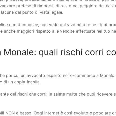
 avanzare pretese di rimborsi, di resi o nel peggiore dei casi 
 lacune dal punto di vista legale.
line non ti conosce, non vede dal vivo né te e né i tuoi pro
ese anche maggiori rispetto alle vendite effettuate nel tuo n
nale: quali rischi corri con
che per cui un avvocato esperto nell’e-commerce a Monale 
re di un copia-incolla.
nte dei rischi che corri: le salate multe che puoi ricevere se
rolli NON è basso. Oggi Internet è così evoluto e popolare c