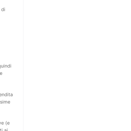
 di
quindi
ie
endita
ssime
ve (e
i ai