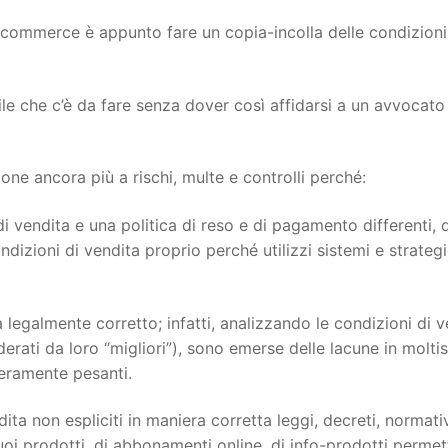
ecommerce è appunto fare un copia-incolla delle condizioni
ile che c’è da fare senza dover così affidarsi a un avvocato
e ancora più a rischi, multe e controlli perché:
i vendita e una politica di reso e di pagamento differenti, 
dizioni di vendita proprio perché utilizzi sistemi e strateg
 legalmente corretto; infatti, analizzando le condizioni di v
siderati da loro “migliori”), sono emerse delle lacune in molti
veramente pesanti.
ita non espliciti in maniera corretta leggi, decreti, normati
oi prodotti, di abbonamenti online, di info-prodotti permett