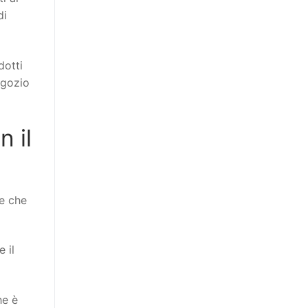
di
dotti
egozio
 il
e che
 il
he è