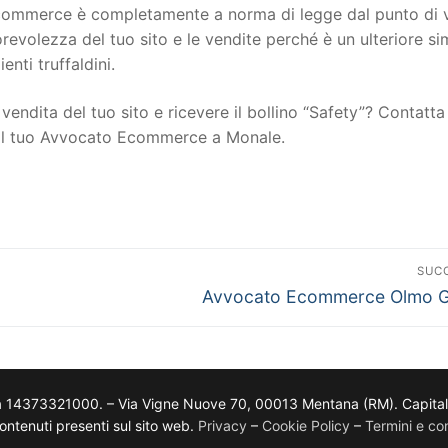
to ecommerce è completamente a norma di legge dal punto di 
torevolezza del tuo sito e le vendite perché è un ulteriore s
ienti truffaldini.
vendita del tuo sito e ricevere il bollino “Safety”? Contatta 
n il tuo Avvocato Ecommerce a Monale.
SUC
Avvocato Ecommerce Olmo Ge
a 14373321000. – Via Vigne Nuove 70, 00013 Mentana (RM). Capitale so
i contenuti presenti sul sito web.
Privacy
–
Cookie Policy
–
Termini e con