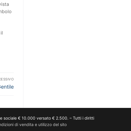
vista
imbolo
il
CESSIVO
ntile
ciale € 10.000 versato € 2.500. – Tutti i diritti
dizioni di vendita e utilizzo del sito