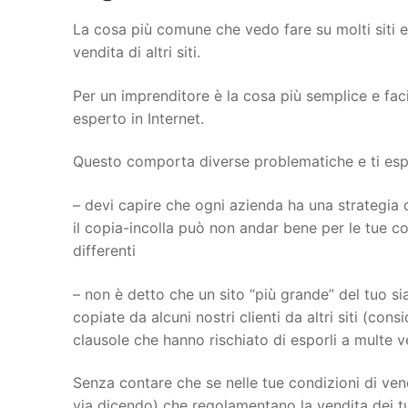
La cosa più comune che vedo fare su molti siti 
vendita di altri siti.
Per un imprenditore è la cosa più semplice e fac
esperto in Internet.
Questo comporta diverse problematiche e ti espon
– devi capire che ogni azienda ha una strategia d
il copia-incolla può non andar bene per le tue con
differenti
– non è detto che un sito “più grande” del tuo sia
copiate da alcuni nostri clienti da altri siti (con
clausole che hanno rischiato di esporli a multe 
Senza contare che se nelle tue condizioni di vend
via dicendo) che regolamentano la vendita dei tu