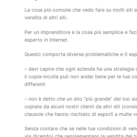
La cosa più comune che vedo fare su molti siti 
vendita di altri siti.
Per un imprenditore è la cosa più semplice e fac
esperto in Internet.
Questo comporta diverse problematiche e ti espon
– devi capire che ogni azienda ha una strategia d
il copia-incolla può non andar bene per le tue con
differenti
– non è detto che un sito “più grande” del tuo sia
copiate da alcuni nostri clienti da altri siti (con
clausole che hanno rischiato di esporli a multe 
Senza contare che se nelle tue condizioni di vend
via dicendo) che regolamentano la vendita dei tu