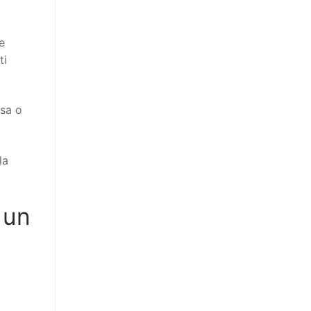
e
ti
ssa o
la
 un