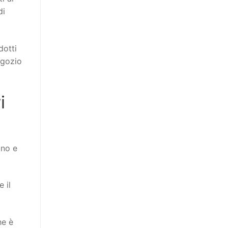
di
dotti
egozio
i
ano e
 il
he è