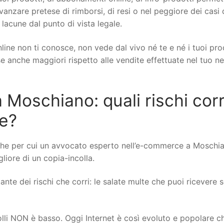
 avanzare pretese di rimborsi, di resi o nel peggiore dei casi 
 lacune dal punto di vista legale.
line non ti conosce, non vede dal vivo né te e né i tuoi pro
ese anche maggiori rispetto alle vendite effettuate nel tuo n
oschiano: quali rischi corr
ne?
che per cui un avvocato esperto nell’e-commerce a Moschi
gliore di un copia-incolla.
nte dei rischi che corri: le salate multe che puoi ricevere se
rolli NON è basso. Oggi Internet è così evoluto e popolare c