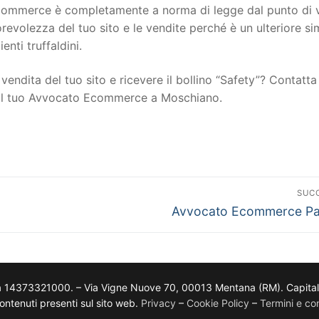
to ecommerce è completamente a norma di legge dal punto di 
torevolezza del tuo sito e le vendite perché è un ulteriore s
ienti truffaldini.
vendita del tuo sito e ricevere il bollino “Safety”? Contatta 
n il tuo Avvocato Ecommerce a Moschiano.
SUC
Avvocato Ecommerce Par
a 14373321000. – Via Vigne Nuove 70, 00013 Mentana (RM). Capitale so
i contenuti presenti sul sito web.
Privacy
–
Cookie Policy
–
Termini e con