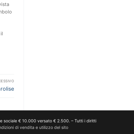
vista
imbolo
il
CESSIVO
olise
ciale € 10.000 versato € 2.500. – Tutti i diritti
dizioni di vendita e utilizzo del sito