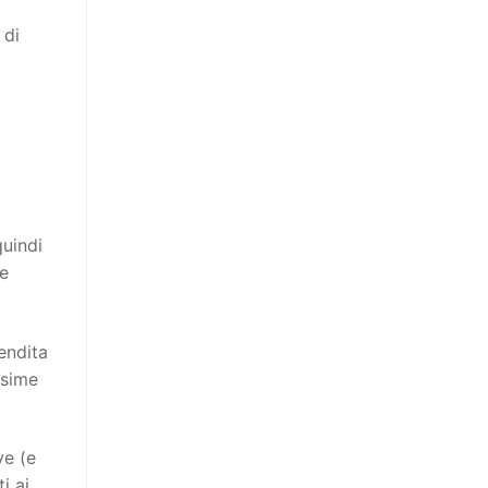
 di
quindi
ie
endita
ssime
ve (e
i ai