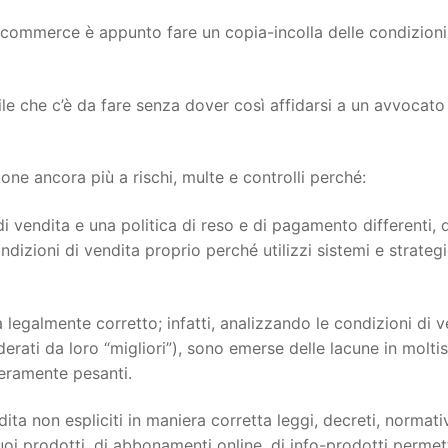
ecommerce è appunto fare un copia-incolla delle condizioni
ile che c’è da fare senza dover così affidarsi a un avvocato
e ancora più a rischi, multe e controlli perché:
i vendita e una politica di reso e di pagamento differenti, 
dizioni di vendita proprio perché utilizzi sistemi e strateg
 legalmente corretto; infatti, analizzando le condizioni di v
siderati da loro “migliori”), sono emerse delle lacune in molti
veramente pesanti.
ita non espliciti in maniera corretta leggi, decreti, normati
oi prodotti, di abbonamenti online, di info-prodotti permett