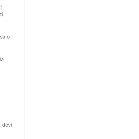
e
ti
ssa o
la
 devi