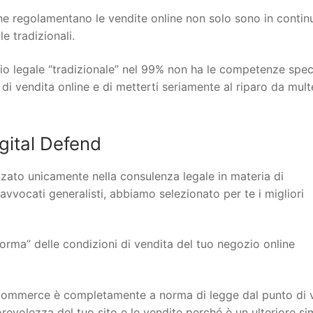
 che regolamentano le vendite online non solo sono in contin
 tradizionali.
io legale “tradizionale” nel 99% non ha le competenze spec
 di vendita online e di metterti seriamente al riparo da mult
gital Defend
lizzato unicamente nella consulenza legale in materia di
 avvocati generalisti, abbiamo selezionato per te i migliori
orma” delle condizioni di vendita del tuo negozio online
to ecommerce è completamente a norma di legge dal punto di 
torevolezza del tuo sito e le vendite perché è un ulteriore s