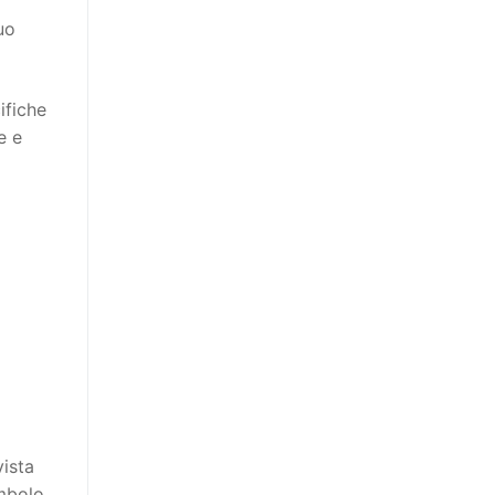
uo
ifiche
e e
vista
imbolo