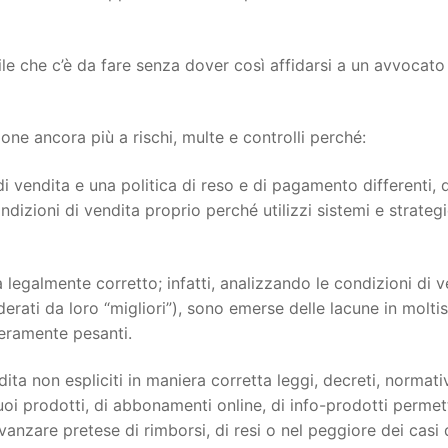
ile che c’è da fare senza dover così affidarsi a un avvocato
e ancora più a rischi, multe e controlli perché:
i vendita e una politica di reso e di pagamento differenti, 
dizioni di vendita proprio perché utilizzi sistemi e strateg
 legalmente corretto; infatti, analizzando le condizioni di v
siderati da loro “migliori”), sono emerse delle lacune in molti
veramente pesanti.
ita non espliciti in maniera corretta leggi, decreti, normati
oi prodotti, di abbonamenti online, di info-prodotti permett
 avanzare pretese di rimborsi, di resi o nel peggiore dei casi 