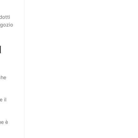
dotti
egozio
l
che
 il
he è