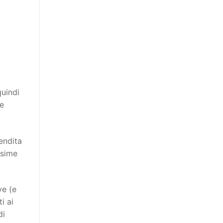
quindi
ie
endita
ssime
ve (e
i ai
di