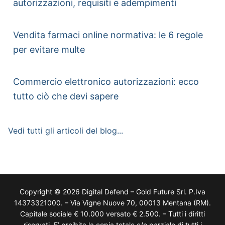
autorizzazioni, requisiti e adempimenti
Vendita farmaci online normativa: le 6 regole
per evitare multe
Commercio elettronico autorizzazioni: ecco
tutto ciò che devi sapere
Vedi tutti gli articoli del blog...
Copyright © 2026 Digital Defend – Gold Future Srl. P.Iva
14373321000. – Via Vigne Nuove 70, 00013 Mentana (RM).
Capitale sociale € 10.000 versato € 2.500. – Tutti i diritti
riservati. E’ proibita la copia totale e/o parziale di tutti i