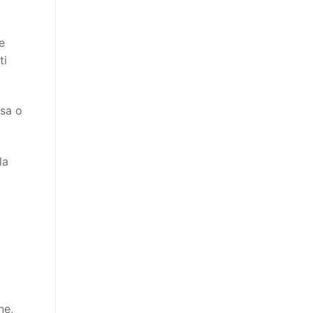
e
ti
ssa o
la
ne,