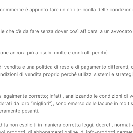
ecommerce è appunto fare un copia-incolla delle condizioni
ile che c’è da fare senza dover così affidarsi a un avvocato
e ancora più a rischi, multe e controlli perché:
i vendita e una politica di reso e di pagamento differenti, 
dizioni di vendita proprio perché utilizzi sistemi e strateg
 legalmente corretto; infatti, analizzando le condizioni di v
siderati da loro “migliori”), sono emerse delle lacune in molti
veramente pesanti.
ita non espliciti in maniera corretta leggi, decreti, normati
oi prodotti, di abbonamenti online, di info-prodotti permett