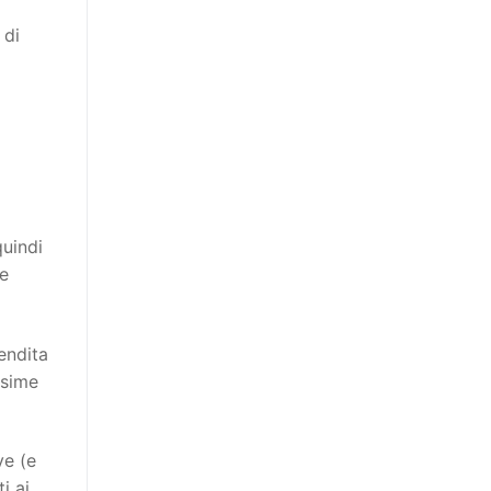
 di
quindi
ie
endita
ssime
ve (e
i ai