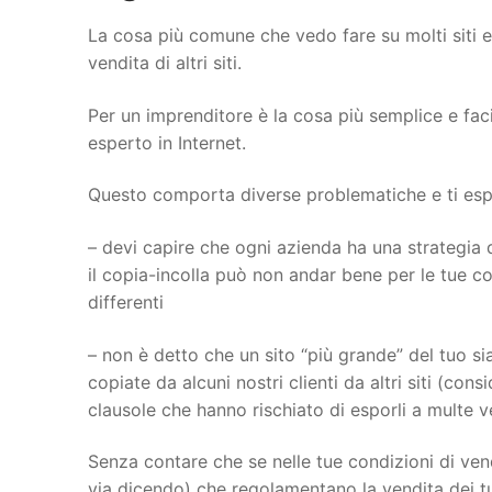
La cosa più comune che vedo fare su molti siti 
vendita di altri siti.
Per un imprenditore è la cosa più semplice e fac
esperto in Internet.
Questo comporta diverse problematiche e ti espon
– devi capire che ogni azienda ha una strategia d
il copia-incolla può non andar bene per le tue con
differenti
– non è detto che un sito “più grande” del tuo sia
copiate da alcuni nostri clienti da altri siti (con
clausole che hanno rischiato di esporli a multe 
Senza contare che se nelle tue condizioni di vend
via dicendo) che regolamentano la vendita dei tu