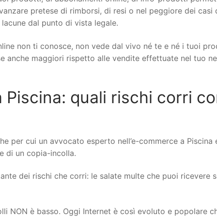
 avanzare pretese di rimborsi, di resi o nel peggiore dei casi 
 lacune dal punto di vista legale.
line non ti conosce, non vede dal vivo né te e né i tuoi pro
ese anche maggiori rispetto alle vendite effettuate nel tuo n
scina: quali rischi corri con
he per cui un avvocato esperto nell’e-commerce a Piscina 
re di un copia-incolla.
nte dei rischi che corri: le salate multe che puoi ricevere se
rolli NON è basso. Oggi Internet è così evoluto e popolare c