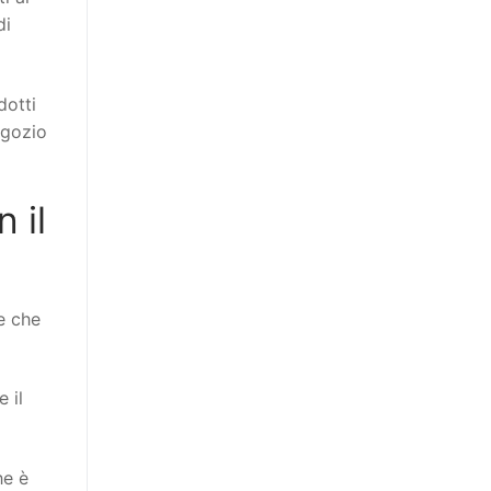
di
dotti
egozio
 il
e che
 il
he è