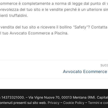
to ecommerce è completamente a norma di legge dal punto di 
torevolezza del tuo sito e le vendite perché è un ulteriore s
ienti truffaldini.
vendita del tuo sito e ricevere il bollino “Safety”? Contatta 
 il tuo Avvocato Ecommerce a Piscina.
SUC
Avvocato Ecommerce 
a 14373321000. – Via Vigne Nuove 70, 00013 Mentana (RM). Capitale so
i contenuti presenti sul sito web.
Privacy
–
Cookie Policy
–
Termini e con