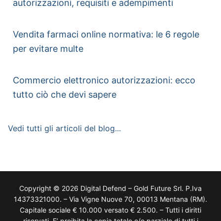
autorizzazioni, requisiti e adempimenti
Vendita farmaci online normativa: le 6 regole
per evitare multe
Commercio elettronico autorizzazioni: ecco
tutto ciò che devi sapere
Vedi tutti gli articoli del blog...
Copyright © 2026 Digital Defend – Gold Future Srl. P.Iva
14373321000. – Via Vigne Nuove 70, 00013 Mentana (RM).
Capitale sociale € 10.000 versato € 2.500. – Tutti i diritti
riservati. E’ proibita la copia totale e/o parziale di tutti i