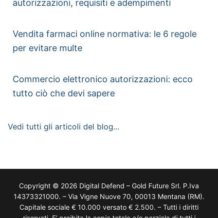
autorizzazioni, requisiti e adempimenti
Vendita farmaci online normativa: le 6 regole
per evitare multe
Commercio elettronico autorizzazioni: ecco
tutto ciò che devi sapere
Vedi tutti gli articoli del blog...
Copyright © 2026 Digital Defend – Gold Future Srl. P.Iva
14373321000. – Via Vigne Nuove 70, 00013 Mentana (RM).
Capitale sociale € 10.000 versato € 2.500. – Tutti i diritti
riservati. E’ proibita la copia totale e/o parziale di tutti i