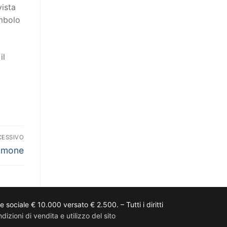
vista
imbolo
il
CESSIVO
amone
ciale € 10.000 versato € 2.500. – Tutti i diritti
dizioni di vendita e utilizzo del sito