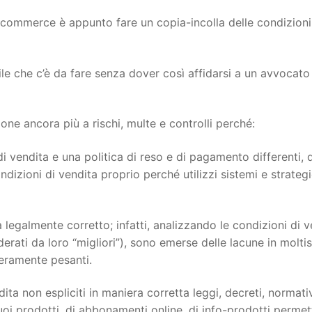
ecommerce è appunto fare un copia-incolla delle condizioni
ile che c’è da fare senza dover così affidarsi a un avvocato
e ancora più a rischi, multe e controlli perché:
i vendita e una politica di reso e di pagamento differenti, 
dizioni di vendita proprio perché utilizzi sistemi e strateg
 legalmente corretto; infatti, analizzando le condizioni di v
siderati da loro “migliori”), sono emerse delle lacune in molti
veramente pesanti.
ita non espliciti in maniera corretta leggi, decreti, normati
oi prodotti, di abbonamenti online, di info-prodotti permett