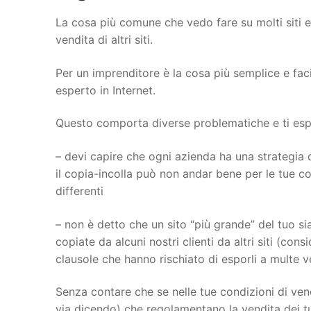
La cosa più comune che vedo fare su molti siti 
vendita di altri siti.
Per un imprenditore è la cosa più semplice e fac
esperto in Internet.
Questo comporta diverse problematiche e ti espon
– devi capire che ogni azienda ha una strategia d
il copia-incolla può non andar bene per le tue con
differenti
– non è detto che un sito “più grande” del tuo sia
copiate da alcuni nostri clienti da altri siti (con
clausole che hanno rischiato di esporli a multe 
Senza contare che se nelle tue condizioni di vend
via dicendo) che regolamentano la vendita dei tu