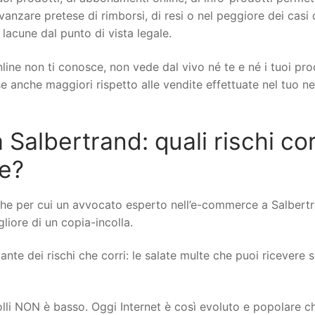
 avanzare pretese di rimborsi, di resi o nel peggiore dei casi 
 lacune dal punto di vista legale.
line non ti conosce, non vede dal vivo né te e né i tuoi pro
ese anche maggiori rispetto alle vendite effettuate nel tuo n
albertrand: quali rischi cor
ne?
che per cui un avvocato esperto nell’e-commerce a Salbert
gliore di un copia-incolla.
nte dei rischi che corri: le salate multe che puoi ricevere se
rolli NON è basso. Oggi Internet è così evoluto e popolare c