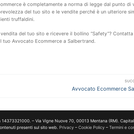
to ecommerce è completamente a norma di legge dal punto di 
torevolezza del tuo sito e le vendite perché è un ulteriore s
ienti truffaldini.
vendita del tuo sito e ricevere il bollino “Safety”? Contatta 
 il tuo Avvocato Ecommerce a Salbertrand.
SUC
Avvocato Ecommerce S
a 14373321000. – Via Vigne Nuove 70, 00013 Mentana (RM). Capitale so
i contenuti presenti sul sito web.
Privacy
–
Cookie Policy
–
Termini e con