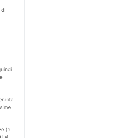
 di
quindi
ie
endita
ssime
ve (e
i ai