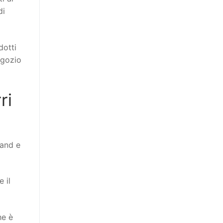
di
dotti
egozio
ri
rand e
 il
he è