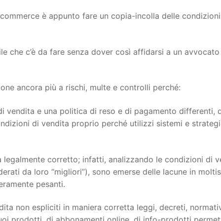
ecommerce è appunto fare un copia-incolla delle condizioni
ile che c’è da fare senza dover così affidarsi a un avvocato
e ancora più a rischi, multe e controlli perché:
i vendita e una politica di reso e di pagamento differenti, 
dizioni di vendita proprio perché utilizzi sistemi e strateg
 legalmente corretto; infatti, analizzando le condizioni di v
siderati da loro “migliori”), sono emerse delle lacune in molti
veramente pesanti.
ita non espliciti in maniera corretta leggi, decreti, normati
oi prodotti, di abbonamenti online, di info-prodotti permett