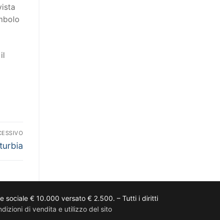
vista
imbolo
il
CESSIVO
urbia
ciale € 10.000 versato € 2.500. – Tutti i diritti
dizioni di vendita e utilizzo del sito