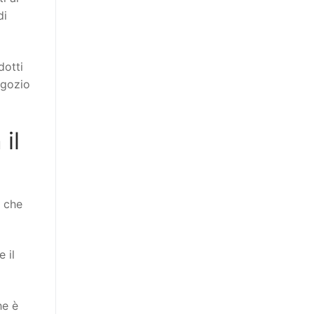
di
dotti
egozio
il
e che
 il
he è