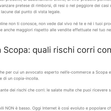
 avanzare pretese di rimborsi, di resi o nel peggiore dei casi 
 lacune dal punto di vista legale.
line non ti conosce, non vede dal vivo né te e né i tuoi pro
ese anche maggiori rispetto alle vendite effettuate nel tuo n
opa: quali rischi corri con 
che per cui un avvocato esperto nell’e-commerce a Scopa 
re di un copia-incolla.
nte dei rischi che corri: le salate multe che puoi ricevere se
rolli NON è basso. Oggi Internet è così evoluto e popolare c