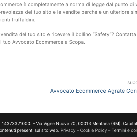
to ecommerce è completamente a norma di legge dal punto di 
torevolezza del tuo sito e le vendite perché è un ulteriore s
ienti truffaldini.
vendita del tuo sito e ricevere il bollino “Safety”? Contatta 
n il tuo Avvocato Ecommerce a Scopa.
SUC
Avvocato Ecommerce Agrate Cont
a 14373321000. – Via Vigne Nuove 70, 00013 Mentana (RM). Capitale so
i contenuti presenti sul sito web.
Privacy
–
Cookie Policy
–
Termini e con