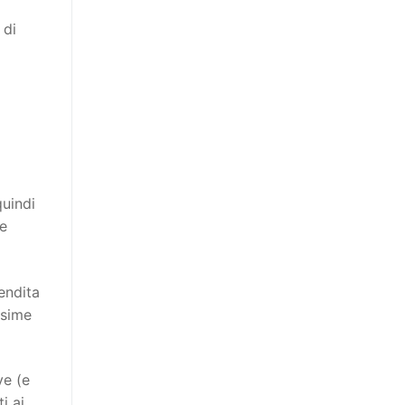
 di
quindi
ie
endita
ssime
ve (e
i ai