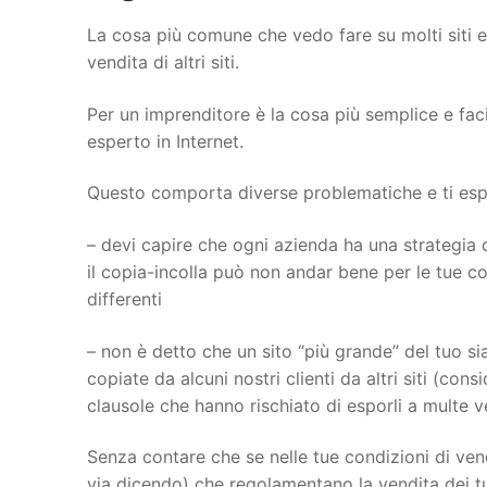
La cosa più comune che vedo fare su molti siti 
vendita di altri siti.
Per un imprenditore è la cosa più semplice e fac
esperto in Internet.
Questo comporta diverse problematiche e ti espon
– devi capire che ogni azienda ha una strategia d
il copia-incolla può non andar bene per le tue con
differenti
– non è detto che un sito “più grande” del tuo sia
copiate da alcuni nostri clienti da altri siti (con
clausole che hanno rischiato di esporli a multe 
Senza contare che se nelle tue condizioni di vend
via dicendo) che regolamentano la vendita dei tu