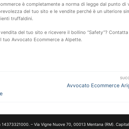
to ecommerce è completamente a norma di legge dal punto di 
torevolezza del tuo sito e le vendite perché è un ulteriore s
ienti truffaldini.
vendita del tuo sito e ricevere il bollino “Safety”? Contatta 
 il tuo Avvocato Ecommerce a Alpette.
SUC
Avvocato Ecommerce Ari
ne
a 14373321000. – Via Vigne Nuove 70, 00013 Mentana (RM). Capitale so