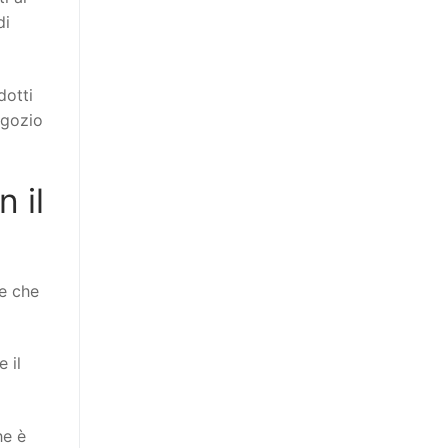
di
dotti
egozio
 il
e che
 il
he è