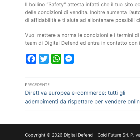
Il bollino “Safety” attesta infatti che il tuo si
delle condizioni di vendita. Inoltre aumenta l’au
di affidabilità e ti aiuta ad allontanare possibili cl
Vuoi mettere a norma le condizioni e i termini di 
team di Digital Defend ed entra in contatto con
Facebook
Twitter
WhatsApp
Messenger
PRECEDENTE
Direttiva europea e-commerce: tutti gli
adempimenti da rispettare per vendere onli
Copyright © 2026 Digital Defend – Gold Future Srl. P.Iv