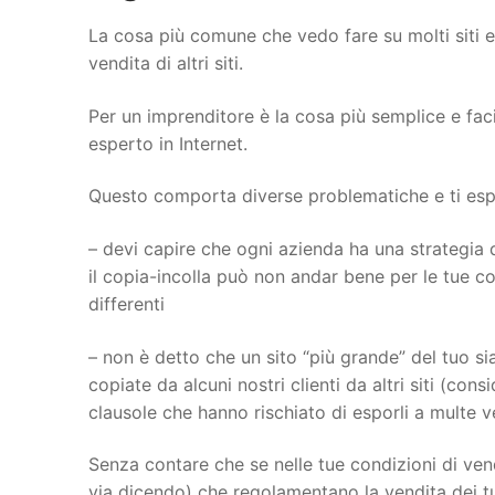
La cosa più comune che vedo fare su molti siti 
vendita di altri siti.
Per un imprenditore è la cosa più semplice e fac
esperto in Internet.
Questo comporta diverse problematiche e ti espon
– devi capire che ogni azienda ha una strategia d
il copia-incolla può non andar bene per le tue con
differenti
– non è detto che un sito “più grande” del tuo sia
copiate da alcuni nostri clienti da altri siti (con
clausole che hanno rischiato di esporli a multe 
Senza contare che se nelle tue condizioni di vend
via dicendo) che regolamentano la vendita dei tu