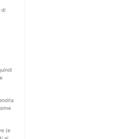
 di
quindi
ie
endita
ssime
ve (e
i ai