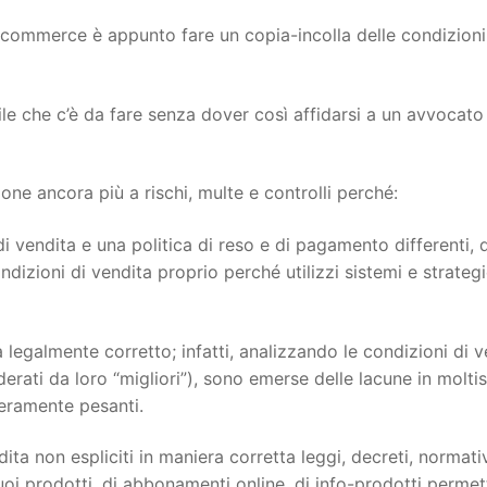
ecommerce è appunto fare un copia-incolla delle condizioni
ile che c’è da fare senza dover così affidarsi a un avvocato
e ancora più a rischi, multe e controlli perché:
i vendita e una politica di reso e di pagamento differenti, 
dizioni di vendita proprio perché utilizzi sistemi e strateg
 legalmente corretto; infatti, analizzando le condizioni di v
siderati da loro “migliori”), sono emerse delle lacune in molti
veramente pesanti.
ita non espliciti in maniera corretta leggi, decreti, normati
oi prodotti, di abbonamenti online, di info-prodotti permett