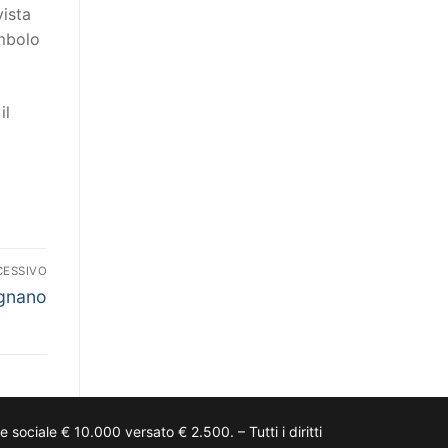
vista
imbolo
il
CESSIVO
gnano
ciale € 10.000 versato € 2.500. – Tutti i diritti