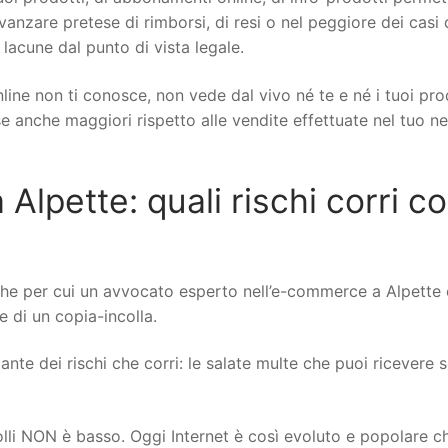
 avanzare pretese di rimborsi, di resi o nel peggiore dei casi 
 lacune dal punto di vista legale.
line non ti conosce, non vede dal vivo né te e né i tuoi pro
ese anche maggiori rispetto alle vendite effettuate nel tuo n
pette: quali rischi corri con
che per cui un avvocato esperto nell’e-commerce a Alpette 
re di un copia-incolla.
nte dei rischi che corri: le salate multe che puoi ricevere se
rolli NON è basso. Oggi Internet è così evoluto e popolare c