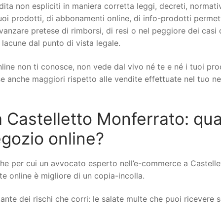
ita non espliciti in maniera corretta leggi, decreti, normati
oi prodotti, di abbonamenti online, di info-prodotti permett
 avanzare pretese di rimborsi, di resi o nel peggiore dei casi 
 lacune dal punto di vista legale.
line non ti conosce, non vede dal vivo né te e né i tuoi pro
ese anche maggiori rispetto alle vendite effettuate nel tuo n
astelletto Monferrato: qua
negozio online?
he per cui un avvocato esperto nell’e-commerce a Castelle
te online è migliore di un copia-incolla.
nte dei rischi che corri: le salate multe che puoi ricevere se