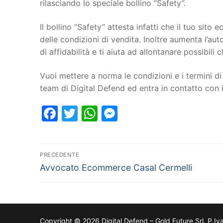
rilasciando lo speciale bollino “Safety”.
Il bollino “Safety” attesta infatti che il tuo si
delle condizioni di vendita. Inoltre aumenta l’au
di affidabilità e ti aiuta ad allontanare possibili cl
Vuoi mettere a norma le condizioni e i termini di 
team di Digital Defend ed entra in contatto con
Facebook
Twitter
WhatsApp
Messenger
PRECEDENTE
Avvocato Ecommerce Casal Cermelli
Copyright © 2026 Digital Defend – Gold Future Srl. P.Iv