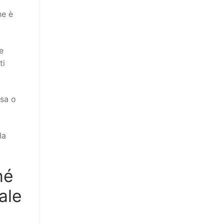
he è
e
ti
ssa o
la
hé
ale