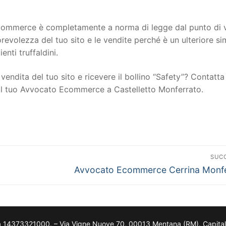
to ecommerce è completamente a norma di legge dal punto di 
torevolezza del tuo sito e le vendite perché è un ulteriore s
ienti truffaldini.
vendita del tuo sito e ricevere il bollino “Safety”? Contatta 
 il tuo Avvocato Ecommerce a Castelletto Monferrato.
SUC
Avvocato Ecommerce Cerrina Monfe
a 14373321000. – Via Vigne Nuove 70, 00013 Mentana (RM). Capitale so