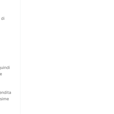
 di
quindi
ie
endita
ssime