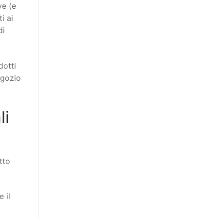
ve (e
i ai
di
dotti
egozio
li
tto
 il