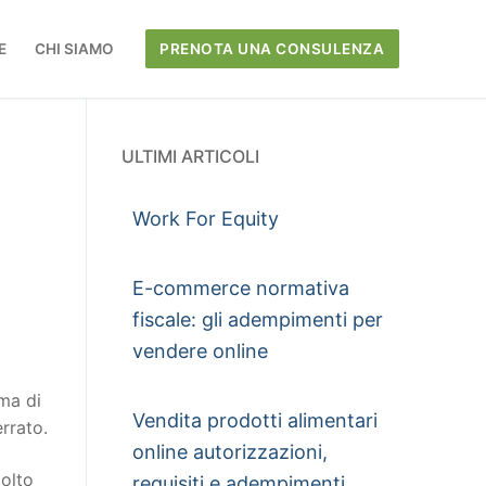
E
CHI SIAMO
PRENOTA UNA CONSULENZA
ULTIMI ARTICOLI
Work For Equity
E-commerce normativa
fiscale: gli adempimenti per
vendere online
rma di
Vendita prodotti alimentari
rrato.
online autorizzazioni,
molto
requisiti e adempimenti