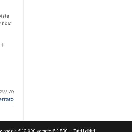
vista
imbolo
il
CESSIVO
rrato
ciale € 10.000 versato € 2.500. – Tutti i diritti