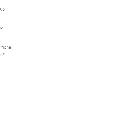
tuo
uo
ifiche
e e