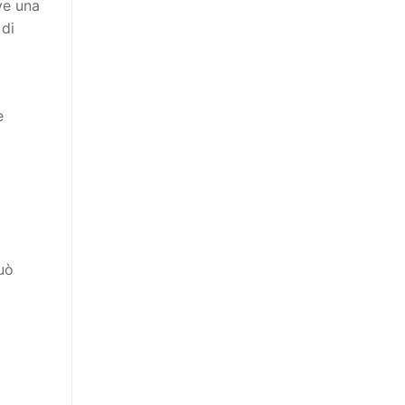
ve una
 di
e
uò