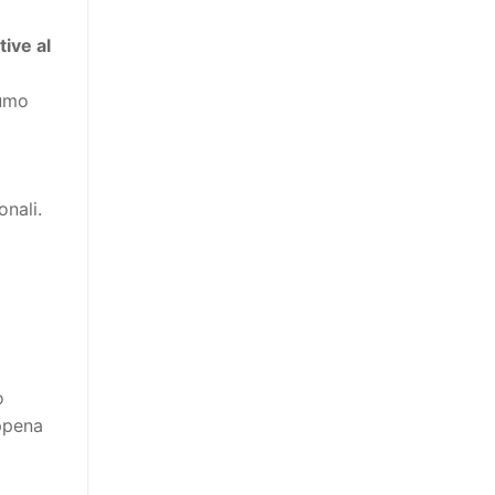
ive al
sumo
onali.
o
appena