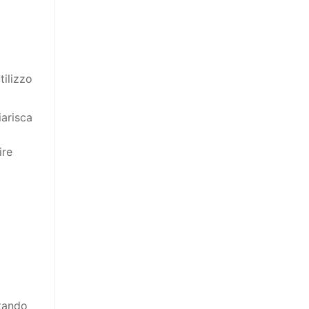
tilizzo
iarisca
ire
ttando