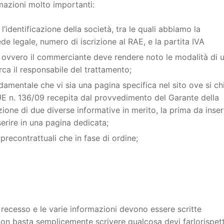
rmazioni molto importanti:
l’identificazione della società, tra le quali abbiamo la
e legale, numero di iscrizione al RAE, e la partita IVA
i, ovvero il commerciante deve rendere noto le modalità di u
rca il responsabile del trattamento;
damentale che vi sia una pagina specifica nel sito ove si ch
a UE n. 136/09 recepita dal provvedimento del Garante della
ione di due diverse informative in merito, la prima da inser
rire in una pagina dedicata;
 precontrattuali che in fase di ordine;
di recesso e le varie informazioni devono essere scritte
non basta semplicemente scrivere qualcosa devi farlorispe